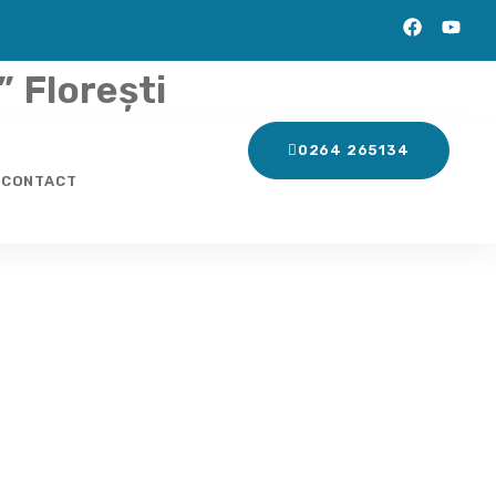
 Florești
0264 265134
CONTACT