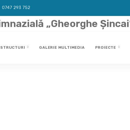
0747 293 752
imnazială „Gheorghe Șincai”
STRUCTURI
GALERIE MULTIMEDIA
PROIECTE