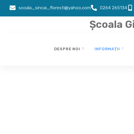
scoala_sincai_floresti@yahoo.com
0264 265134
Școala G
DESPRE NOI
INFORMAȚII