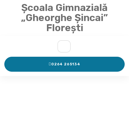
Școala Gimnazială
„Gheorghe Șincai”
Florești
0264 265134